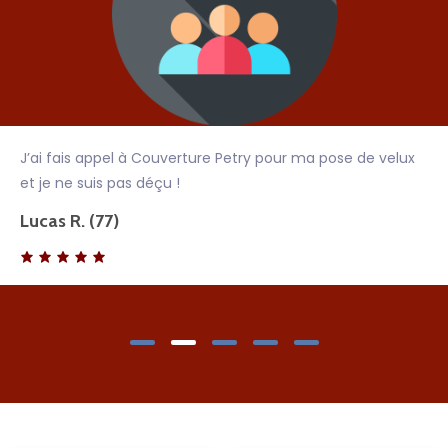
J’ai fais appel à Couverture Petry pour ma pose de velux
et je ne suis pas déçu !
Lucas R. (77)