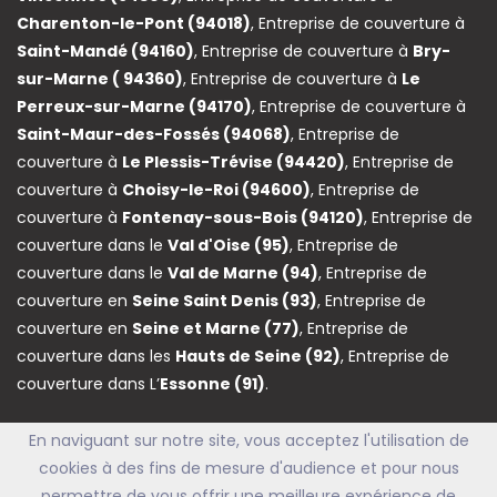
Charenton-le-Pont (94018)
, Entreprise de couverture à
Saint-Mandé (94160)
, Entreprise de couverture à
Bry-
sur-Marne ( 94360)
, Entreprise de couverture à
Le
Perreux-sur-Marne (94170)
, Entreprise de couverture à
Saint-Maur-des-Fossés (94068)
, Entreprise de
couverture à
Le Plessis-Trévise (94420)
, Entreprise de
couverture à
Choisy-le-Roi (94600)
, Entreprise de
couverture à
Fontenay-sous-Bois (94120)
, Entreprise de
couverture dans le
Val d'Oise (95)
, Entreprise de
couverture dans le
Val de Marne (94)
, Entreprise de
couverture en
Seine Saint Denis (93)
, Entreprise de
couverture en
Seine et Marne (77)
, Entreprise de
couverture dans les
Hauts de Seine (92)
, Entreprise de
couverture dans L’
Essonne (91)
.
En naviguant sur notre site, vous acceptez l'utilisation de
cookies à des fins de mesure d'audience et pour nous
permettre de vous offrir une meilleure expérience de